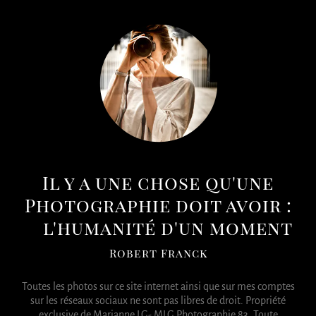
brightness_1
Il y a une chose qu'une
Photographie doit avoir :
l'humanité d'un moment
Robert Franck
Toutes les photos sur ce site internet ainsi que sur mes comptes
sur les réseaux sociaux ne sont pas libres de droit. Propriété
exclusive de Marianne LG- MLG Photographie 83. Toute