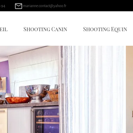
mail_outline
-94
marianne.contact@yahoo.fr
eil
Shooting Canin
Shooting Equin