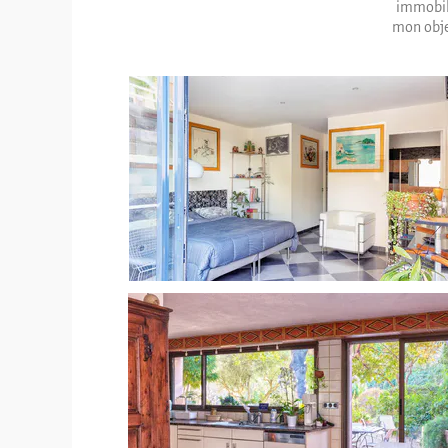
immobili
mon objec