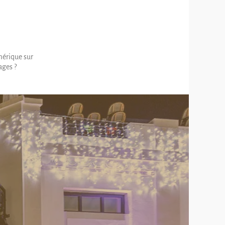
mérique sur
ages ?
.