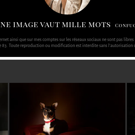
ne image vaut mille mots
Confuc
ternet ainsi que sur mes comptes sur les réseaux sociaux ne sont pas libres 
3. Toute reproduction ou modification est interdite sans l'autorisation de