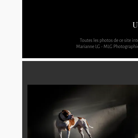
U
Toutes les photos de ce site in
Marianne LG - MLG Photographie 8