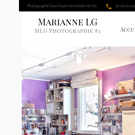
local_phone
Photographe Canin Equin Immobilier 83 Var
06-60-62-59
Marianne LG
Accu
MLG Photographie 83