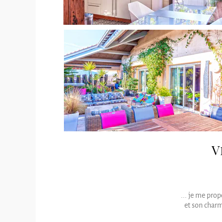
V
... je me pro
et son charm